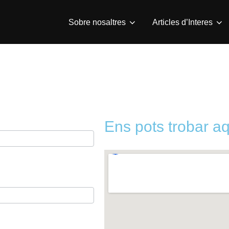
Sobre nosaltres
Articles d’Interes
Ens pots trobar aq